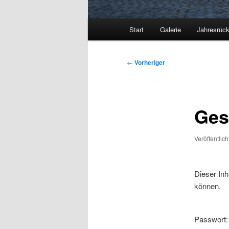
Hauptmenü
Start
Galerie
Jahresrück
Beitragsnavigation
←
Vorheriger
Ges
Veröffentlic
Dieser Inh
können.
Passwort