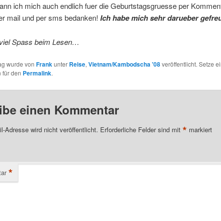
ann ich mich auch endlich fuer die Geburtstagsgruesse per Kommen
per mail und per sms bedanken!
Ich habe mich sehr darueber gefreu
t viel Spass beim Lesen…
rag wurde von
Frank
unter
Reise
,
Vietnam/Kambodscha '08
veröffentlicht. Setze e
 für den
Permalink
.
ibe einen Kommentar
*
l-Adresse wird nicht veröffentlicht.
Erforderliche Felder sind mit
markiert
*
ar