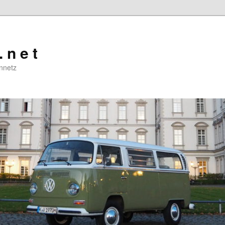
. n e t
nnetz