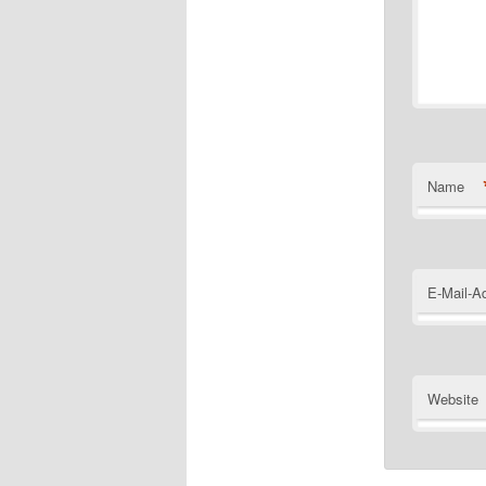
Name
E-Mail-A
Website