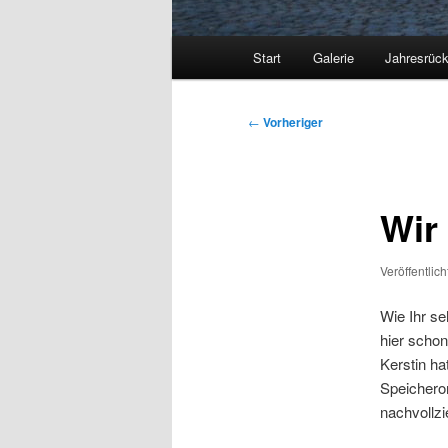
Hauptmenü
Start
Galerie
Jahresrück
Beitragsnavigation
←
Vorheriger
Wir 
Veröffentlic
Wie Ihr seh
hier schon
Kerstin ha
Speicheror
nachvollzi