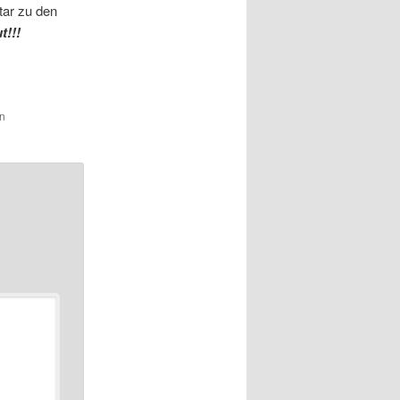
tar zu den
t!!!
in