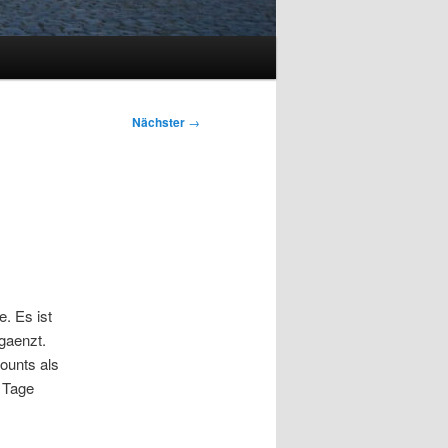
Nächster
→
e. Es ist
gaenzt.
counts als
n Tage