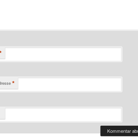
*
*
dresse